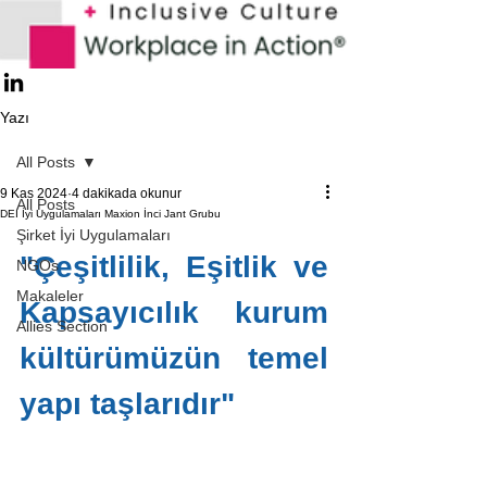
Yazı
All Posts
9 Kas 2024
4 dakikada okunur
All Posts
DEI İyi Uygulamaları Maxion İnci Jant Grubu
Şirket İyi Uygulamaları
"Çeşitlilik, Eşitlik ve 
NGOs
Makaleler
Kapsayıcılık kurum 
Allies Section
kültürümüzün temel 
yapı taşlarıdır"