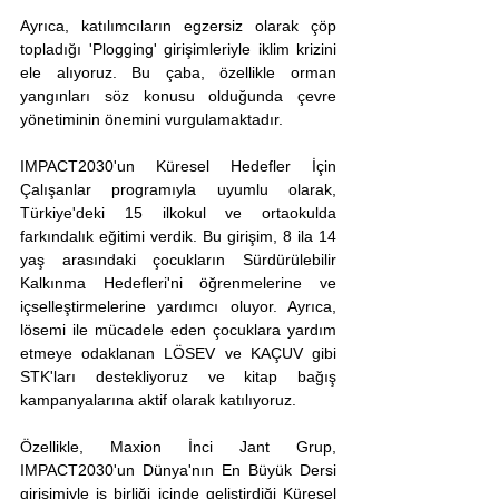
Ayrıca, katılımcıların egzersiz olarak çöp 
topladığı 'Plogging' girişimleriyle iklim krizini 
ele alıyoruz. Bu çaba, özellikle orman 
yangınları söz konusu olduğunda çevre 
yönetiminin önemini vurgulamaktadır.
IMPACT2030'un Küresel Hedefler İçin 
Çalışanlar programıyla uyumlu olarak, 
Türkiye'deki 15 ilkokul ve ortaokulda 
farkındalık eğitimi verdik. Bu girişim, 8 ila 14 
yaş arasındaki çocukların Sürdürülebilir 
Kalkınma Hedefleri'ni öğrenmelerine ve 
içselleştirmelerine yardımcı oluyor. Ayrıca, 
lösemi ile mücadele eden çocuklara yardım 
etmeye odaklanan LÖSEV ve KAÇUV gibi 
STK'ları destekliyoruz ve kitap bağış 
kampanyalarına aktif olarak katılıyoruz.
Özellikle, Maxion İnci Jant Grup, 
IMPACT2030'un Dünya'nın En Büyük Dersi 
girişimiyle iş birliği içinde geliştirdiği Küresel 