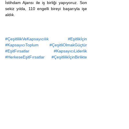
İstihdam Ajansı ile iş birliği yapıyoruz. Son 
sekiz yılda, 110 engelli bireyi başarıyla işe 
aldık.
#ÇeşitlilikVeKapsayıcılık
#Eşitlikİçin
#KapsayıcıToplum
#ÇeşitliOlmakGüçtür
#EşitFırsatlar
#KapsayıcıLiderlik
#HerkeseEşitFırsatlar
#ÇeşitlilikİçinBirlikte
#KapsayıcıİşYerleri
#EşitlikVeKapsayıcılık
#KadınVeLiderlik
#Nöroçeşitlilik
#İnsanaSaygı
#ToplumsalEşitlik
#FırsatEşitliği
#Erişilebilirlik
#İşyerindeÇeşitlilik
#İnsanHaklarıİçin
Disclaimer: The views and opinions 
expressed in this article are solely those of 
the authors and do not necessarily represent 
those of TDX Consulting or the Workplace in 