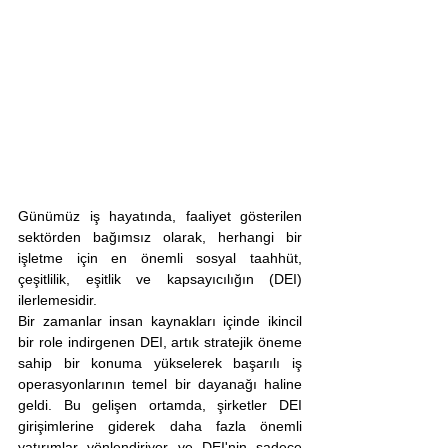
Günümüz iş hayatında, faaliyet gösterilen 
sektörden bağımsız olarak, herhangi bir 
işletme için en önemli sosyal taahhüt, 
çeşitlilik, eşitlik ve kapsayıcılığın (DEI) 
ilerlemesidir.
Bir zamanlar insan kaynakları içinde ikincil 
bir role indirgenen DEI, artık stratejik öneme 
sahip bir konuma yükselerek başarılı iş 
operasyonlarının temel bir dayanağı haline 
geldi. Bu gelişen ortamda, şirketler DEI 
girişimlerine giderek daha fazla önemli 
yatırımlar yönlendiriyor ve DEI'nin sadece 