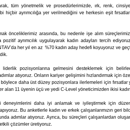
ak, tüm yönetmelik ve prosedürlerimizde, ırk, renk, cinsiyet,
bi hiçbir ayrımcılığa yer verilmediğini ve herkesin eşit fırsatl
mak önceliklerimiz arasında, bu nedenle işe alım süreçlerimizde
 pozitif ayrımcılık uygulayarak kadın adayları tercih ediyoruz
AV'da her yıl en az  %70 kadın aday hedefi koyuyoruz ve geçtiğ
dik.
 liderlik pozisyonlarına gelmesini desteklemek için belirled
ımlar atıyoruz. Onların kariyer gelişimini hızlandırmak için özel 
böylece daha üst düzey pozisyonlara ilerlemeleri için fırsatlar 
r alan 11 üyenin üçü ve yedi C-Level yöneticimizden ikisi kadı
i deneyimlerini daha iyi anlamak ve iyileştirmek için düzenl
ıyoruz. Bu anketlerle kadın ve erkek çalışanlarımızın geri bildi
sunda adımlar atıyoruz. Ayrıca, bu süreçleri çalışanlardan oluşa
etkili çözümler üretiyoruz.