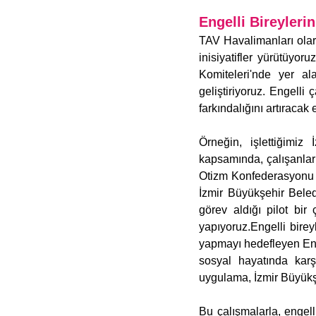
Engelli Bireyleri
TAV Havalimanları olarak
inisiyatifler yürütüyoru
Komiteleri'nde yer al
geliştiriyoruz. Engelli 
farkındalığını artıracak
Örneğin, işlettiğimiz
kapsamında, çalışanlarım
Otizm Konfederasyonu ve 
İzmir Büyükşehir Beledi
görev aldığı pilot bir 
yapıyoruz.Engelli bireyl
yapmayı hedefleyen Engel
sosyal hayatında karşıl
uygulama, İzmir Büyükşe
Bu çalışmalarla, engelli