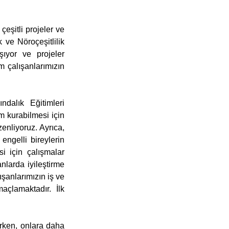
eşitli projeler ve 
 ve Nöroçeşitlilik 
ıyor ve projeler 
m çalışanlarımızın 
dalık Eğitimleri 
m kurabilmesi için 
enliyoruz. Ayrıca, 
ngelli bireylerin 
i için çalışmalar 
nlarda iyileştirme 
şanlarımızın iş ve 
açlamaktadır. İlk 
arken, onlara daha 