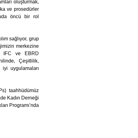
mları oluşturmak, 
ka ve prosedürler 
uda öncü bir rol 
ılım sağlıyor, grup 
jimizin merkezine 
LO, IFC ve EBRD 
inde, Çeşitlilik, 
 iyi uygulamaları 
EPs) taahhüdümüz 
jide Kadın Derneği 
ları Programı’nda 