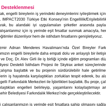
n Desteklenmesi
, engelli bireylerin iş yerindeki deneyimlerini iyileştirmek için ç
z. IMPACT2030 Türkiye Etki Konseyi'nin Engellilik/Erişilebilirlik
arak, bu alandaki iyi uygulamaları şirketler arasında paylaş
çalışanlarımız için iş yerinde eşit fırsatlar sunmak amacıyla, he
 eğitimler düzenliyor hem de istihdam fırsatlarını genişletiyoruz.
 İzmir Adnan Menderes Havalimanı’nda Özel Bireyler Farkın
ızın engelli bireylerle daha empati dolu ve anlayışlı bir iletişi
Doç. Dr. Alev Girli ile iş birliği içinde eğitim programları düz
yesi Destekli İstihdam Projesi ile Skytrax anket süreçlerinde e
çalışma başlattık ve bu projenin sürdürülebilir hale getirilmes
erin iş hayatında karşılaştıkları zorlukları tespit ederek, bu ala
li Farkındalık Merkezleri ile İşbirlikleri başlattık. Bu proje, çalı
aştıkları engelleri belirleyip, yaşamlarını kolaylaştırmayı am
hir Belediyesi Farkındalık Merkezi'nde gerçekleştirilecektir.
 çalışanlarımızın iş yerinde eşit fırsatlara sahip olmasını sağl