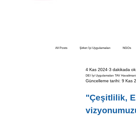
All Posts
Şirket İyi Uygulamaları
NGOs
4 Kas 2024
3 dakikada o
DEI İyi Uygulamaları TAV Havalimanl
Güncelleme tarihi:
9 Kas 
"Çeşitlilik, 
vizyonumuzun