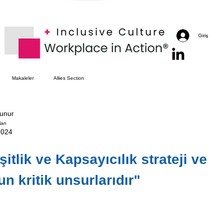
Giriş
Makaleler
Allies Section
kunur
arı
2024
Eşitlik ve Kapsayıcılık strateji ve 
 kritik unsurlarıdır"