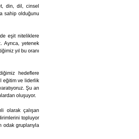
 din, dil, cinsel 
ara sahip olduğunu 
 eşit niteliklere 
. Ayrıca, yetenek 
imiz yıl bu oranı 
iğimiz hedeflere 
eğitim ve liderlik 
yaratıyoruz. Şu an 
nlardan oluşuyor.
i olarak çalışan 
rimlerini topluyor 
n odak gruplarıyla 