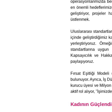
operasyonlarımızda ben
en önemli hedeflerimizd
geliştiriyor, projele
üstlenmek.
Uluslararası standartları
içinde geliştirdiğimiz 
yerleştiriyoruz. Örn
standartlarına uygun o
Kapsayıcılık ve Hakkani
paylaşıyoruz. 
Fırsat Eşitliği Model
bulunuyor. Ayrıca, İş Dü
kurucu üyesi ve Milyon
aktif rol alıyor, "İşimi
Kadının Güçlendi