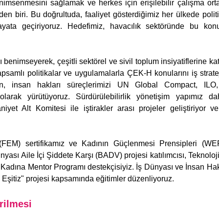
imsenmesini sağlamak ve herkes için erişilebilir çalışma orta
en biri. Bu doğrultuda, faaliyet gösterdiğimiz her ülkede politi
r hayata geçiriyoruz. Hedefimiz, havacılık sektöründe bu kon
 benimseyerek, çeşitli sektörel ve sivil toplum insiyatiflerine kat
kapsamlı politikalar ve uygulamalarla ÇEK-H konularını iş strate
eğin, insan hakları süreçlerimizi UN Global Compact, I
larak yürütüyoruz. Sürdürülebilirlik yönetişim yapımız dahil
yet Alt Komitesi ile iştirakler arası projeler geliştiriyor ve
i (FEM) sertifikamız ve Kadının Güçlenmesi Prensipleri (W
nyası Aile İçi Şiddete Karşı (BADV) projesi katılımcısı, Teknolo
 Kadına Mentor Programı destekçisiyiz. İş Dünyası ve İnsan Hak
zde Eşitiz" projesi kapsamında eğitimler düzenliyoruz.
rilmesi