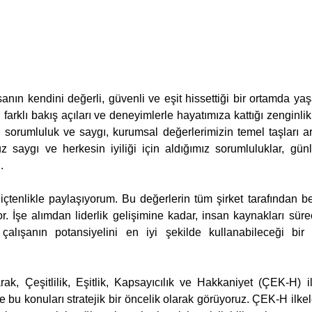
sanın kendini değerli, güvenli ve eşit hissettiği bir ortamda ya
, farklı bakış açıları ve deneyimlerle hayatımıza kattığı zenginli
sorumluluk ve saygı, kurumsal değerlerimizin temel taşları ara
 saygı ve herkesin iyiliği için aldığımız sorumluluklar, günl
. 
içtenlikle paylaşıyorum. Bu değerlerin tüm şirket tarafından 
 İşe alımdan liderlik gelişimine kadar, insan kaynakları süreç
r çalışanın potansiyelini en iyi şekilde kullanabileceği bir
k, Çeşitlilik, Eşitlik, Kapsayıcılık ve Hakkaniyet (ÇEK-H) ilk
ve bu konuları stratejik bir öncelik olarak görüyoruz. ÇEK-H ilkel