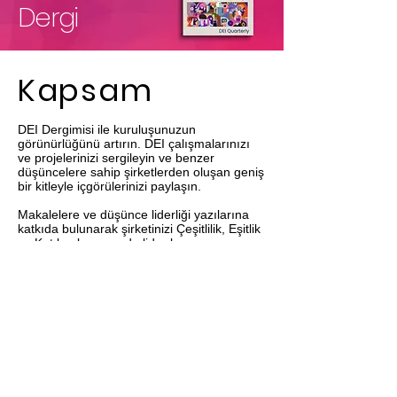
Dergi
Kapsam
DEI Dergimisi ile kuruluşunuzun
görünürlüğünü artırın. DEI çalışmalarınızı
ve projelerinizi sergileyin ve benzer
düşüncelere sahip şirketlerden oluşan geniş
bir kitleyle içgörülerinizi paylaşın.
Makalelere ve düşünce liderliği yazılarına
katkıda bulunarak şirketinizi Çeşitlilik, Eşitlik
ve Katılım konusunda lider konumuna
getirin.
Faydaları
DEI topluluğunda artan görünürlük ve
tanınma.