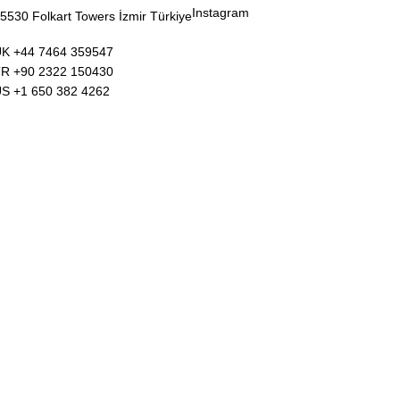
Instagram
35530 Folkart Towers İzmir Türkiye
UK +44 7464 359547
TR +90 2322 150430
US +1 650 382 4262