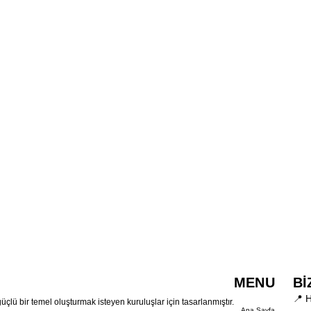
MENU
Bİ
📍 
güçlü bir temel oluşturmak isteyen kuruluşlar için tasarlanmıştır.
Ana Sayfa