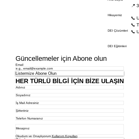
📍 
Hikayemiz
📞 
📞 
DEI Çözümleri
📞 
DEI Eğitimleri
Güncellemeler için Abone olun
Email
Listermize Abone Olun
HER TÜRLÜ BİLGİ İÇİN BİZE ULAŞIN
Okudum ve Onaylıyorum
Kullanım Koşulları