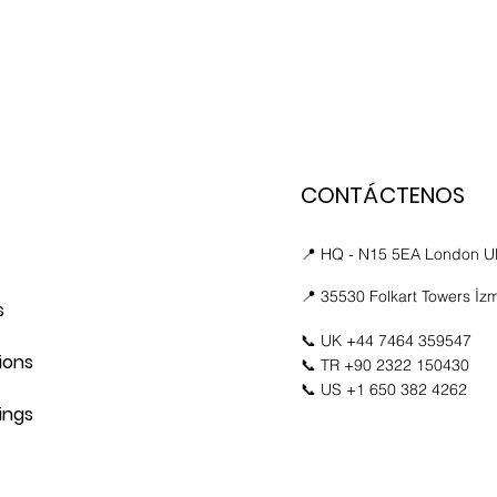
CONTÁCTENOS
📍 HQ - N15 5EA London 
📍 35530 Folkart Towers İzm
s
📞 UK +44 7464 359547
ions
📞 TR +90 2322 150430
📞 US +1 650 382 4262
ings