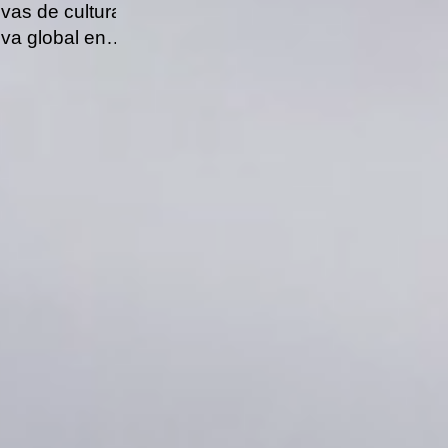
tivas de cultura
iva global en
N