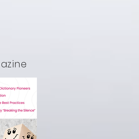
gazine
o