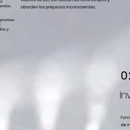
os
ambio.
aborden los prejuicios inconscientes.
mpromiso
r
dos y
0
In
Fome
de i