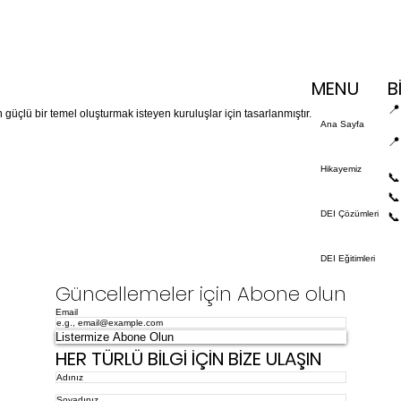
MENU
B
📍
in güçlü bir temel oluşturmak isteyen kuruluşlar için tasarlanmıştır.
Ana Sayfa
📍
Hikayemiz
📞
📞
DEI Çözümleri
📞
DEI Eğitimleri
Güncellemeler için Abone olun
Email
Listermize Abone Olun
HER TÜRLÜ BİLGİ İÇİN BİZE ULAŞIN