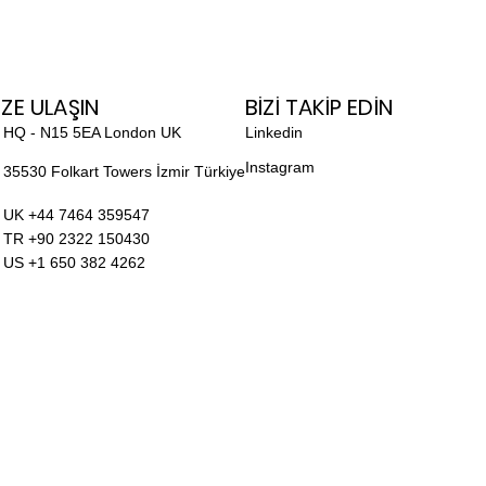
İZE ULAŞIN
BİZİ TAKİP EDİN
 HQ - N15 5EA London UK
Linkedin
Instagram
 35530 Folkart Towers İzmir Türkiye
 UK +44 7464 359547
 TR +90 2322 150430
 US +1 650 382 4262