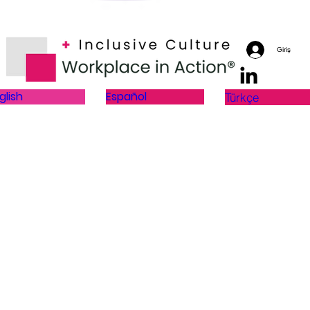
Giriş
glish
Español
Türkçe